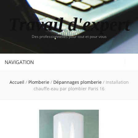
Travail d'expert
Des professionnelles pour tout et pour vous
NAVIGATION
Accueil
/
Plomberie
/
Dépannages plomberie
/
Installation
chauffe-eau par plombier Paris 16