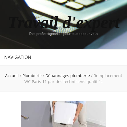
Travail d'expert
Des professionnelles pour tout et pour vous
NAVIGATION
Accueil
/
Plomberie
/
Dépannages plomberie
/
Remplacement
WC Paris 11 par des techniciens qualifiés