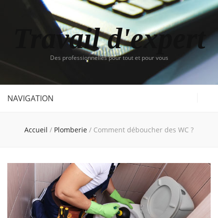
Travail d'expert
Des professionnelles pour tout et pour vous
NAVIGATION
Accueil
/
Plomberie
/
Comment déboucher des WC ?