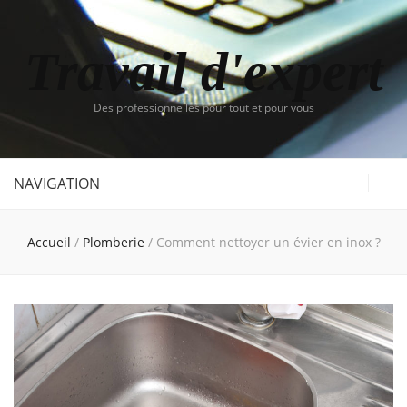
Travail d'expert
Des professionnelles pour tout et pour vous
NAVIGATION
Accueil
/
Plomberie
/
Comment nettoyer un évier en inox ?