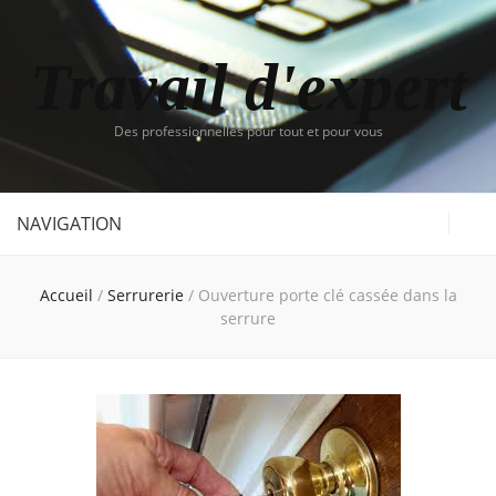
Travail d'expert
Des professionnelles pour tout et pour vous
NAVIGATION
Accueil
/
Serrurerie
/
Ouverture porte clé cassée dans la
serrure