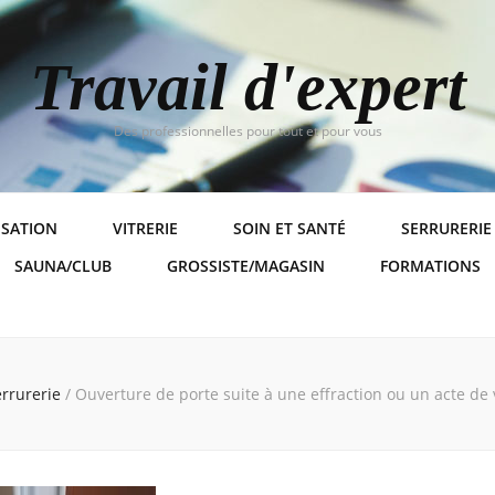
Travail d'expert
Des professionnelles pour tout et pour vous
ISATION
VITRERIE
SOIN ET SANTÉ
SERRURERIE
SAUNA/CLUB
GROSSISTE/MAGASIN
FORMATIONS
errurerie
/
Ouverture de porte suite à une effraction ou un acte de