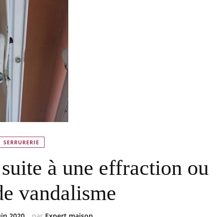
SERRURERIE
suite à une effraction ou
de vandalisme
uin 2020
par
Expert maison