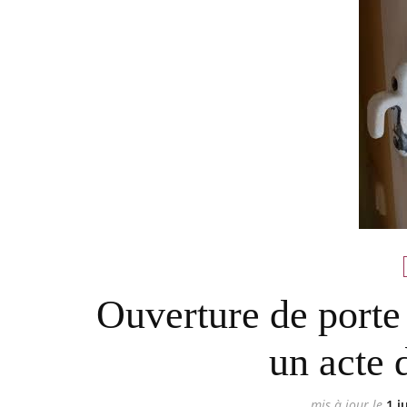
Ouverture de porte 
un acte 
mis à jour le
1 j