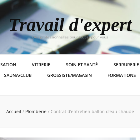
Travail d'expert
Des professionnelles pour tout et pour vous
ISATION
VITRERIE
SOIN ET SANTÉ
SERRURERIE
SAUNA/CLUB
GROSSISTE/MAGASIN
FORMATIONS
Accueil
/
Plomberie
/
Contrat d’entretien ballon d’eau chaude