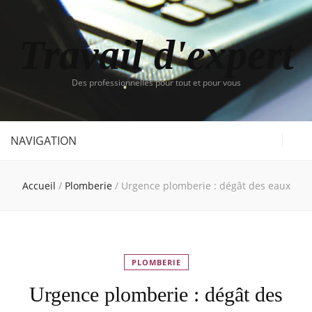
Travail d'expert
Des professionnelles pour tout et pour vous
NAVIGATION
Accueil
/
Plomberie
/
Urgence plomberie : dégât des eaux
PLOMBERIE
Urgence plomberie : dégât des