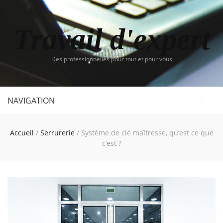
Travail d'expert
Des professionnelles pour tout et pour vous
NAVIGATION
Accueil
/
Serrurerie
/
Système de clé maîtresse, qu’est ce que
c’est ?