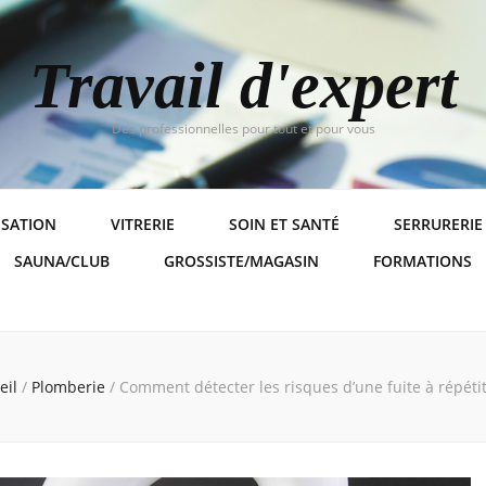
Travail d'expert
Des professionnelles pour tout et pour vous
ISATION
VITRERIE
SOIN ET SANTÉ
SERRURERIE
SAUNA/CLUB
GROSSISTE/MAGASIN
FORMATIONS
eil
/
Plomberie
/
Comment détecter les risques d’une fuite à répétit