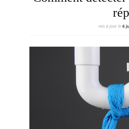
rép
mis à jour le
6 j