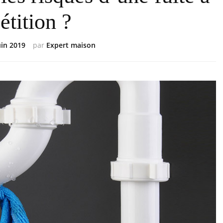
étition ?
uin 2019
par
Expert maison