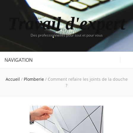
Travail d'expert
Des professionnelles pour tout et pour vous
NAVIGATION
Accueil
/
Plomberie
/
Comment refaire les joints de la douche
?