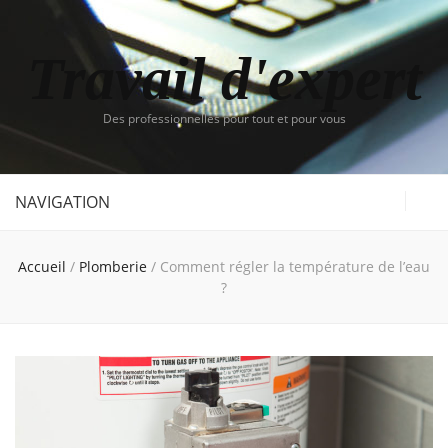
Travail d'expert
Des professionnelles pour tout et pour vous
NAVIGATION
Accueil
/
Plomberie
/
Comment régler la température de l’eau
?